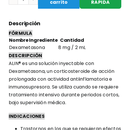
carrito
RAPIDA
ALIN
DEXAMETASONA
8
Descripción
MG/2
FÓRMULA
ML
Nombre Ingrediente
Cantidad
X
Dexametasona
8 mg / 2 mL
1
DESCRIPCIÓN
SOLUCIÓN
ALIN® es una solución inyectable con
INYECTABLE
Dexametasona, un corticosteroide de acción
cantidad
prolongada con actividad antiinflamatoria e
inmunosupresora. Se utiliza cuando se requiere
tratamiento intensivo durante periodos cortos,
bajo supervisión médica.
INDICACIONES
Trastornos en los que se requieran efectos