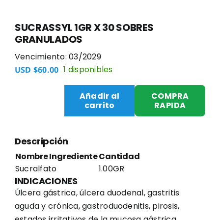
SUCRASSYL 1GR X 30 SOBRES
GRANULADOS
Vencimiento: 03/2029
1 disponibles
USD $
60.00
Añadir al
COMPRA
carrito
RAPIDA
SUCRASSYL
1GR
X
Descripción
30
Nombre Ingrediente
Cantidad
SOBRES
Sucralfato
1.00GR
GRANULADOS
INDICACIONES
cantidad
Úlcera gástrica, úlcera duodenal, gastritis
aguda y crónica, gastroduodenitis, pirosis,
estados irritativos de la mucosa gástrica