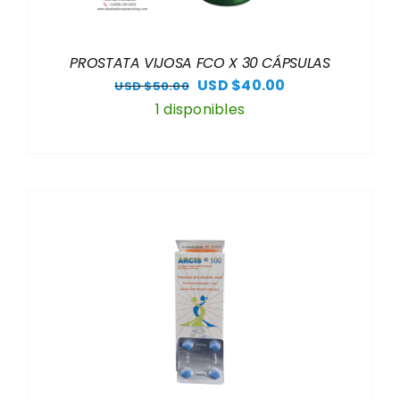
PROSTATA VIJOSA FCO X 30 CÁPSULAS
El
El
USD $
40.00
USD $
50.00
precio
precio
1 disponibles
original
actual
era:
es:
USD
USD
$50.00.
$40.00.