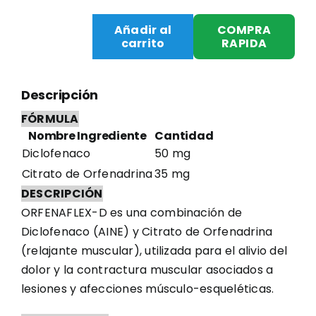
Añadir al
COMPRA
carrito
RAPIDA
ORFENAFLEX
D
X
Descripción
100
FÓRMULA
CAPSULAS
Nombre Ingrediente
Cantidad
cantidad
Diclofenaco
50 mg
Citrato de Orfenadrina
35 mg
DESCRIPCIÓN
ORFENAFLEX-D es una combinación de
Diclofenaco (AINE) y Citrato de Orfenadrina
(relajante muscular), utilizada para el alivio del
dolor y la contractura muscular asociados a
lesiones y afecciones músculo-esqueléticas.