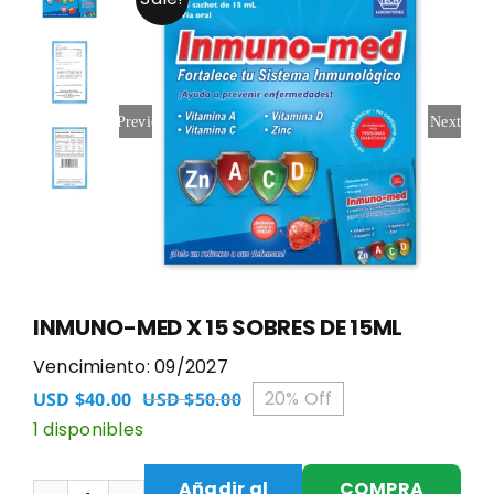
Previous
Next
INMUNO-MED X 15 SOBRES DE 15ML
Vencimiento: 09/2027
20% Off
USD $
40.00
USD $
50.00
El
El
1 disponibles
precio
precio
original
actual
era:
es:
Añadir al
COMPRA