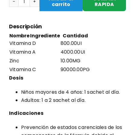
USD
USD
carrito
RAPIDA
INMUNO-
$50.00.
$40.00.
MED
X
Descripción
15
Nombre Ingrediente
Cantidad
SOBRES
Vitamina D
800.00UI
DE
Vitamina A
4000.00UI
15ML
Zinc
10.00MG
cantidad
Vitamina C
90000.00PG
Dosis
Niños mayores de 4 años: 1 sachet al día.
Adultos: 1 a 2 sachet al día.
Indicaciones
Prevención de estados carenciales de los