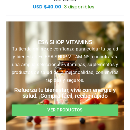
USD $
40.00
3 disponibles
ESA SHOP VITAMINS
Tu tienda online de confianza para cuidar tu salud
y bienestar. En ESA SHOP VITAMINS, encontrarás
una amplia selección de vitaminas, suplementos y
productos de salud de la mejor calidad, con envíos
rápidos y seguros.
Refuerza tu bienestar, vive con energía y
salud. ¡Compra fácil, recibe rápido
VER PRODUCTOS